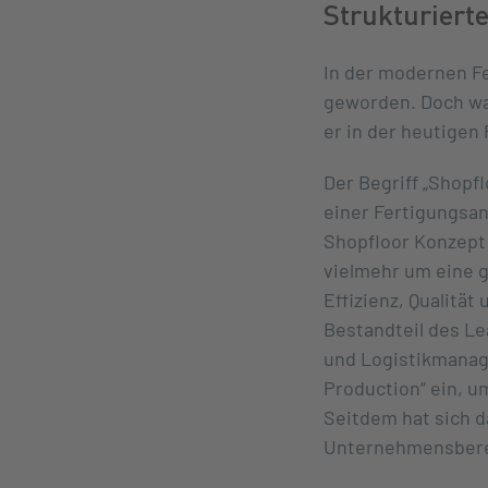
Strukturiert
In der modernen Fe
geworden. Doch wa
er in der heutigen
Der Begriff „Shopf
einer Fertigungsanl
Shopfloor Konzept 
vielmehr um eine g
Effizienz, Qualitä
Bestandteil des L
und Logistikmanage
Production“ ein, u
Seitdem hat sich 
Unternehmensbere