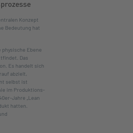
sprozesse
zentralen Konzept
he Bedeutung hat
ie physische Ebene
ttfindet. Das
on. Es handelt sich
auf abzielt,
t selbst ist
ie im Produktions-
 40er-Jahre „Lean
dukt hatten.
und