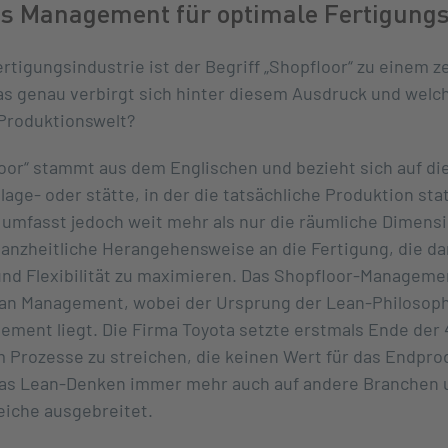
es Management für optimale Fertigung
rtigungsindustrie ist der Begriff „Shopfloor“ zu einem 
s genau verbirgt sich hinter diesem Ausdruck und welc
 Produktionswelt?
loor“ stammt aus dem Englischen und bezieht sich auf d
age- oder stätte, in der die tatsächliche Produktion sta
umfasst jedoch weit mehr als nur die räumliche Dimensi
anzheitliche Herangehensweise an die Fertigung, die dar
t und Flexibilität zu maximieren. Das Shopfloor-Managemen
ean Management, wobei der Ursprung der Lean-Philosoph
ment liegt. Die Firma Toyota setzte erstmals Ende der
m Prozesse zu streichen, die keinen Wert für das Endpro
das Lean-Denken immer mehr auch auf andere Branchen 
iche ausgebreitet.