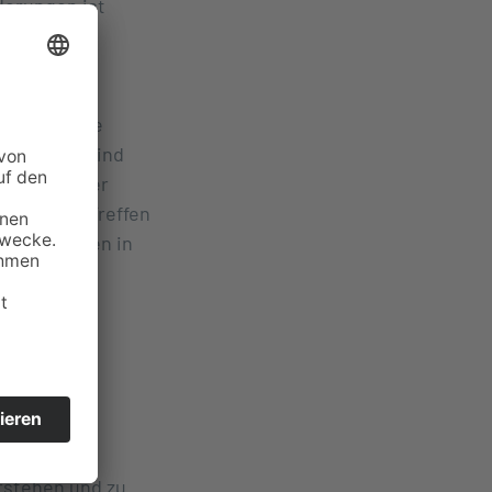
derungen ist
hr auf eine
eiter in die
achwissen sind
 die in jeder
reifendes Treffen
 Abteilungen in
tuelle
ollen, die
erstehen und zu