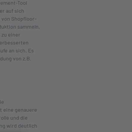
agement-Tool
r auf sich
 von Shopfloor-
duktion sammeln,
 zu einer
verbesserten
ufe an sich. Es
dung von z.B.
ie
ht eine genauere
lle und die
g wird deutlich