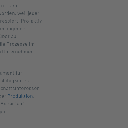
n in den
orden, weil jeder
ressiert. Pro-aktiv
den eigenen
 über 30
die Prozesse im
im Unternehmen
rument für
sfähigkeit zu
schaftsinteressen
 der
Produktion
,
 Bedarf auf
gen