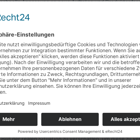
 schnelle Anpassung an neue Aufträge und Produktanfor
eben.
Konzept umzusetzen, haben wir bei der S&D in diesem Ja
g unserer Mitarbeiter gesetzt. Dabei werden alle Mitarb
rtigungsprozesse einbezogen. Ihre Erfahrung und ihr F
 die in den wöchentlich stattfindenden Shopfloor-Treffen
ührt werden. Darüber hinaus findet ein Abteilungsüberg
iter statt, wodurch im Besonderen die Interessen anderer
ungen einbezogen werden.
n bespricht man speziell gestalteten Shopfloor-Board ak
, Probleme, Reklamationen und Kennzahlen, die helfen s
esse weiter zu verbessern.
s Shopfloor-Managements sind dabei:
n Bild der realen Situation zu verschaffen, um diese zu v