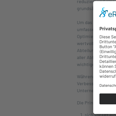
reduziert und eine
grundsätzlich geg
Um das Shopfloor 
umfassende Schulun
Optimierung der Fe
wertvolle Beiträge,
Abteilung durchgef
aller Abteilungsle
wichtige Überleg
Während der Treffe
Verbesserungsideen
Unternehmensproz
Die Prinzipien de
sich vor Ort ei