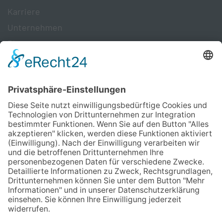
Karriere
Unternehmen
Blog+
Zertifikate
Presse & Downloads
Kontakt
S&D Blechtechnologie GmbH
Rotenbergstraße 15
D- 54313 Zemmer
+49 6580 91348 0