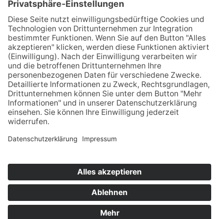
Kontakt
S&D Blechtechnologie GmbH
Rotenbergstraße 15
D- 54313 Zemmer
+49 6580 91348 0
info@sd-blech.de
Impressum
Datenschutz & Cookie Vereinbarung
Hinweisgeberschutzgesetz